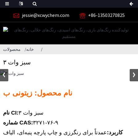
jessie@xcwychem.com
‎+86-13503270825‎
خانه
محصولات
سبز وات ۳
نام محصول: زیتونی ب
سبز وات ۳
نام CI:
۳۲۷۱-۷۶-۹
شماره CAS:
کاربرد:
عمدتاً برای رنگرزی و چاپ پارچه پنبه‌ای، الیاف