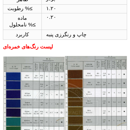
۱.۲۰
رطوبت %≤
۰.۲۰
ماده
نامحلول %≤
چاپ و رنگرزی پنبه
کاربرد
لیست رنگ‌های خمره‌ای