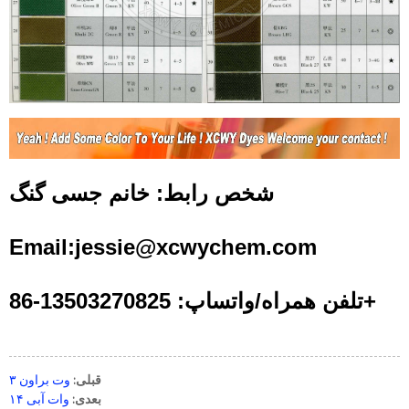
شخص رابط: خانم جسی گنگ
Email:jessie@xcwychem.com
تلفن همراه/واتساپ: 13503270825-86+
قبلی:
وت براون ۳
بعدی:
وات آبی ۱۴