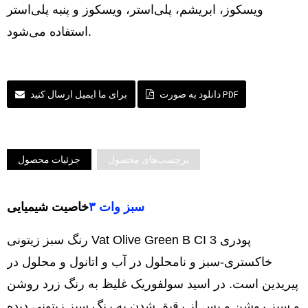
ویسکوز، ابریشم، پلی‌استر، ویسکوز و پنبه پلی‌استر
استفاده می‌شود.
دانلود به صورت PDF
برای ما ایمیل ارسال کنید
برچسب‌های محصول
جزئیات محصول
سبز وات ۳
خاصیت شیمیایی
رنگ سبز زیتونی Vat Olive Green B CI 3 پودری
خاکستری-سبز و نامحلول در آب و اتانول و محلول در
پیریدین است. در اسید سولفوریک غلیظ به رنگ زرد روشن
و سبز روشن و پس از رقیق شدن به رنگ سبز زیتونی دیده