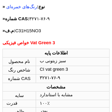
» نوع:
رنگ‌های خمره‌ای
۳۲۷۱-۷۶-۹
شماره CAS:
»
C31H15NO3
م.ف:
»
خواص فیزیکی Vat Green 3
اطلاعات پایه
سبز زیتونی ب
نام محصول
CI vat green 3
شاخص رنگ
۳۲۷۱-۷۶-۹
شماره CAS
مشخصات
مشابه با استاندارد
سایه
۱۰۰٪
قدرت
پودر
ظاهر