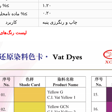
۱.۲۰
رطوبت %≤
۰.۲۰
ماده نامحلول %≤
چاپ و رنگرزی پنبه
کاربرد
لیست رنگ‌های 