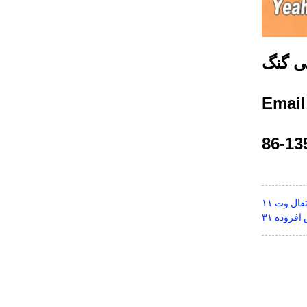
ی گنگ
Emai
قال وت ۱۱
فزوده ۳۱