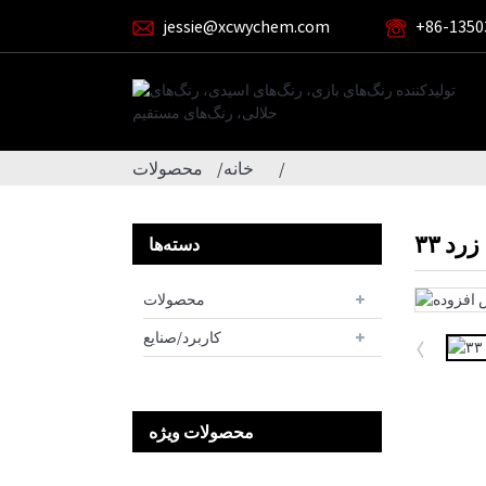
jessie@xcwychem.com
‎+86-1350
خانه
محصولات
زرد ۳۳
دسته‌ها
محصولات
کاربرد/صنایع
محصولات ویژه