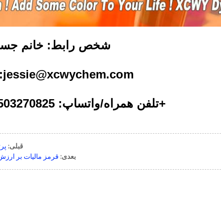
شخص رابط: خانم جس
l:jessie@xcwychem.com
تلفن همراه/واتساپ: 13503270825-86+
قبلی:
پرت
بعدی:
قرمز مالیات بر ارزش ا