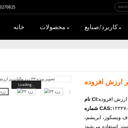
3270825‎
کاربرد/صنایع
محصولات
خانه
Loading...
نام CI:
۱۲۲۲۷-
شماره CAS:
یاف ویسکوز، ابریشم،