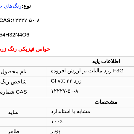
» نوع:
رنگ‌های خ
۱۲۲۲۷-۵۰-۸
شماره CAS
54H32N4O6
خواص فیزیکی رنگ زرد ۳۳ وا
اطلاعات پایه
زرد مالیات بر ارزش افزوده F3G
نام محصول
CI vat زرد ۳۳
شاخص رنگ
۱۲۲۲۷-۵۰-۸
شماره CAS
مشخصات
مشابه با استاندارد
سایه
۱۰۰٪
پودر
ظاهر