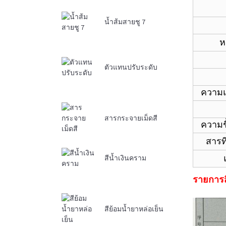
น้ำส้มสายชู 7
ห
ตัวแทนปรับระดับ
ความแ
สารกระจายเม็ดสี
ความช
สารท
สีน้ำเงินคราม
รายการส
สีย้อมน้ำยาหล่อเย็น