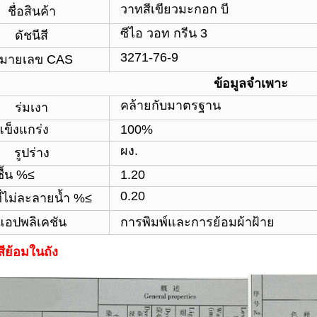
วาทสีเขียวมะกอก บี
ชื่อสินค้า
ซีไอ วอท กรีน 3
ดัชนีสี
3271-76-9
มายเลข CAS
ข้อมูลจำเพาะ
คล้ายกับมาตรฐาน
ร่มเงา
ข็งแกร่ง
100%
ผง.
รูปร่าง
ื้น %≤
1.20
0.20
ี่ไม่ละลายน้ำ %≤
แอปพลิเคชัน
การพิมพ์และการย้อมผ้าฝ้าย
ีย้อมในถัง