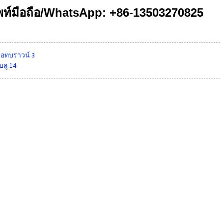
พท์มือถือ/WhatsApp: +86-13503270825
วอทบราวน์ 3
ลู 14