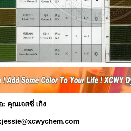
่อ: คุณเจสซี่ เกิง
l:jessie@xcwychem.com