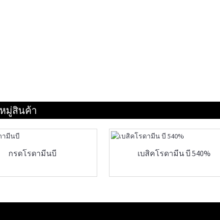
มู่สินค้า
กรดโรดามีนบี
เบสิคโรดามีน บี 540%