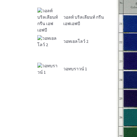
วอลท์ บริลเลียนท์ กรีน
เอฟเอฟบี
วอทเยลโลว์ 2
วอทบราวน์ 1