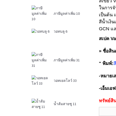
สีเขียว
ในการจับ
ภาษีมูลค่าเพิ่ม 10
เป็นต้น 
สีน้ำเงิ
GCN และ
วอทบลู 6
สเปค Va
» ชื่อสิน
ภาษีมูลค่าเพิ่ม 31
" พิมพ์:
ส
-
หมายเ
วอทเยลโลว์ 33
-
เอ็มเอฟ
ทรัพย์ส
น้ำส้มสายชู 11