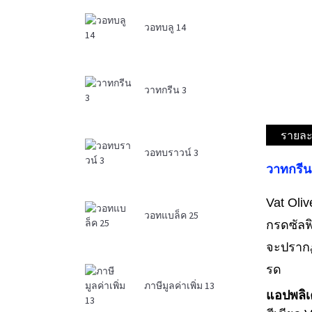
วอทบลู 14
วาทกรีน 3
รายละ
วอทบราวน์ 3
วาทกรีน
Vat Oli
วอทแบล็ค 25
กรดซัลฟ
จะปรากฏ
รด
ภาษีมูลค่าเพิ่ม 13
แอปพลิเ