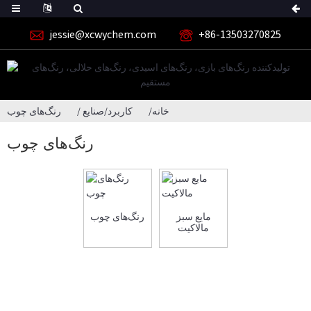
jessie@xcwychem.com
‎+86-13503270825‎
خانه
کاربرد/صنایع
رنگ‌های چوب
رنگ‌های چوب
مایع سبز
رنگ‌های چوب
مالاکیت