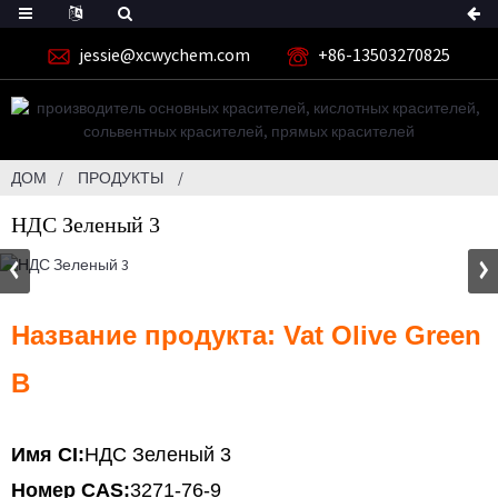
jessie@xcwychem.com
+86-13503270825
ДОМ
ПРОДУКТЫ
НДС Зеленый 3
Название продукта: Vat Olive Green
B
Имя CI:
НДС Зеленый 3
Номер CAS:
3271-76-9