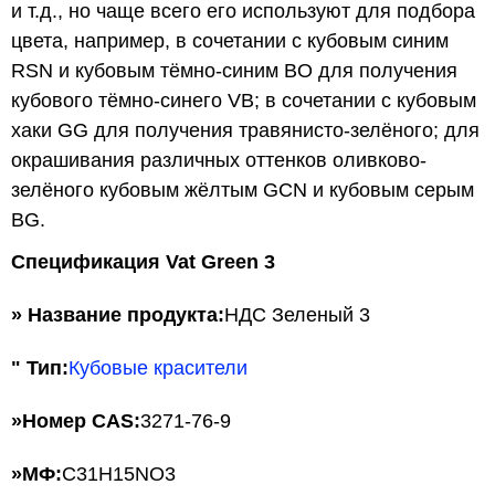
и т.д., но чаще всего его используют для подбора
цвета, например, в сочетании с кубовым синим
RSN и кубовым тёмно-синим BO для получения
кубового тёмно-синего VB; в сочетании с кубовым
хаки GG для получения травянисто-зелёного; для
окрашивания различных оттенков оливково-
зелёного кубовым жёлтым GCN и кубовым серым
BG.
Спецификация Vat Green 3
» Название продукта:
НДС Зеленый 3
" Тип:
Кубовые красители
»
Номер CAS:
3271-76-9
»
МФ:
C31H15NO3