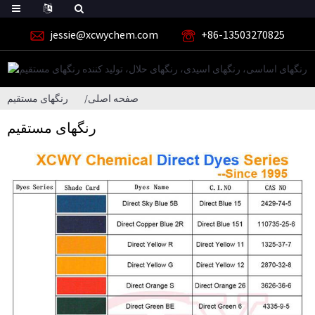
jessie@xcwychem.com
+86-13503270825
صفحه اصلی
رنگهای مستقیم
رنگهای مستقیم