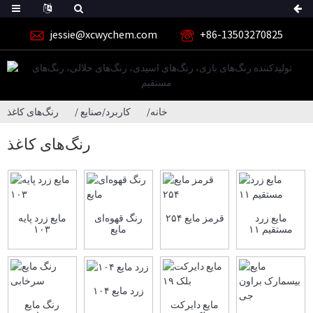
jessie@xcwychem.com
‎+86-13503270825‎
خانه
کاربرد/صنایع
رنگ‌های کاغذ
رنگ‌های کاغذ
مایع زرد
قرمز مایع ۲۵۴
رنگ قهوه‌ای
مایع زرد پایه
مستقیم ۱۱
مایع
۱۰۳
زرد مایع ۱۰۴
مایع دایرکت
رنگ مایع