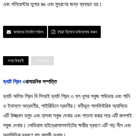
এবং পলিয়েস্টার তুলার রঙ এবং মুদ্রণের জন্য ব্যবহৃত হয়।
আমাদের ইমেইল পাঠান
PDF হিসেবে ডাউনলোড করুন
পণ্য বিবরণী
পণ্য ট্যাগ
ভ্যাট গ্রিন ৩
রাসায়নিক সম্পত্তি
ভ্যাট অলিভ গ্রিন বি সিআই ভ্যাট গ্রিন ৩ হল ধূসর সবুজ পাউডার এবং পানি
ও ইথানলে অদ্রবণীয়, পাইরিডিনে দ্রবণীয়। ঘনীভূত সালফিউরিক অ্যাসিডে
এটি উজ্জ্বল হলুদ এবং হালকা সবুজ দেখায় এবং পাতলা করার পরে এটি জলপাই
সবুজ দেখায়। সোডিয়াম হাইড্রোসালফাইটের ক্ষারীয় দ্রবণে এটি গাঢ় নীল এবং
অ্যাসিডিক দ্রবণে গাঢ় বাদামী দেখায়।