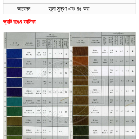
আবেদন
তুলা মুদ্রণ এবং রঙ করা
ভ্যাট রঙের তালিকা