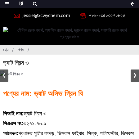
jessie@xcwychem.com
+৮৬-১৩৫০৩২৭০৮২৫
হোম
পণ্য
ভ্যাট গ্রিন ৩
পণ্যের নাম: ভ্যাট অলিভ গ্রিন বি
সিআই নাম:
ভ্যাট গ্রিন ৩
সিএএস নং:
৩২৭১-৭৬-৯
আবেদন:
প্রধানত সুতির কাপড়, ভিসকস ফাইবার, সিল্ক, পলিয়েস্টার, ভিসকস