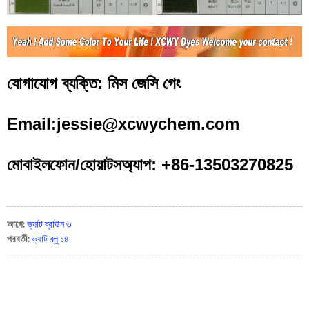
যোগাযোগ ব্যক্তি: মিস জেসি গেং
Email:jessie@xcwychem.com
মোবাইলফোন/হোয়াটসঅ্যাপ: +86-13503270825
আগে:
ভ্যাট ব্রাউন ৩
পরবর্তী:
ভ্যাট ব্লু ১৪