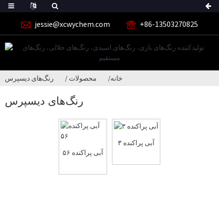
jessie@xcwychem.com
‎+86-13503270825‎
خانه
محصولات
رنگ‌های دیسپرس
رنگ‌های دیسپرس
آبی پراکنده ۳
آبی پراکنده ۵۶