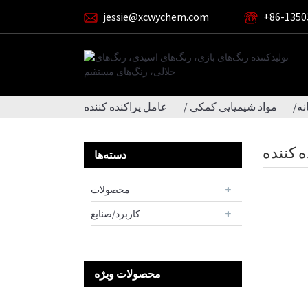
jessie@xcwychem.com
‎+86-1350
نه
مواد شیمیایی کمکی
عامل پراکنده کننده
 کننده
دسته‌ها
محصولات
کاربرد/صنایع
محصولات ویژه