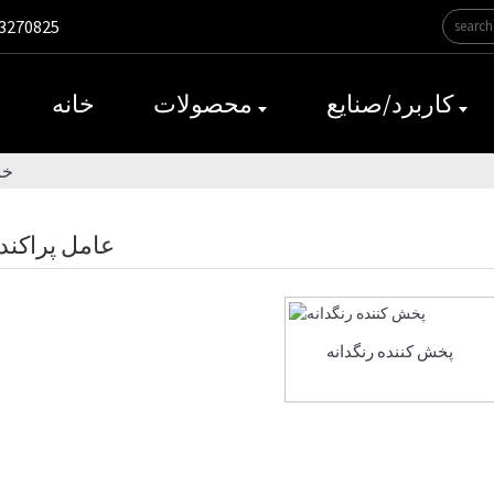
3270825‎
کاربرد/صنایع
محصولات
خانه
خا
عامل پراکنده
پخش کننده رنگدانه