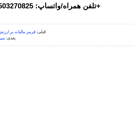
تلفن همراه/واتساپ: 13503270825-86+
قبلی:
قرمز مالیات بر ارزش ا
بعدی:
سیاه