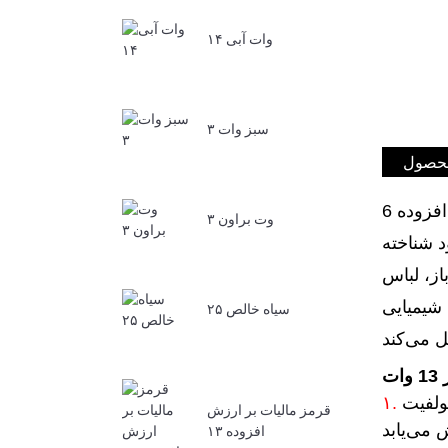
وات آبی ۱۴
سبز وات ۳
محصول
وت براون ۳
د شناخته
از، لباس
 شیمیایی
سیاه خالص ۲۵
ت
(هیدروسولفیت
قرمز مالیات بر ارزش
افزوده ۱۳