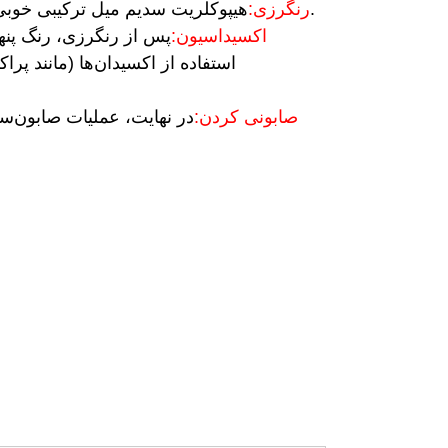
هیپوکلریت سدیم میل ترکیبی خوبی با الیاف سلولز دارد و می‌تواند جذب شده و به داخل الیاف نفوذ کند.
۲. رنگرزی:
۳. اکسیداسیون:
پس از رنگرزی، رنگ پنها
استفاده از اکسیدان‌ها (مانند پر
۴. صابونی کردن:
در نهایت، عملیات صابون‌س