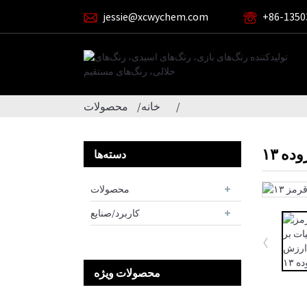
jessie@xcwychem.com
‎+86-1350
خانه
محصولات
ه ۱۳
دسته‌ها
محصولات
کاربرد/صنایع
محصولات ویژه