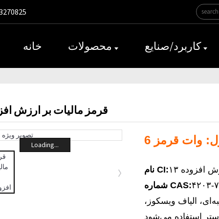
3270825‎
کاربرد/صنایع
محصولات
خانه
قرمز مالیات بر ارزش افزود
Loading...
 افزوده ۱۳
نام CI:
۴۲۰۳-۷
شماره CAS:
ه‌ای، الیاف ویسکوز،