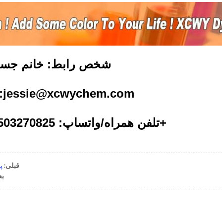
شخص رابط: خانم جس
l:jessie@xcwychem.com
تلفن همراه/واتساپ: 13503270825-86+
قبلی:
پ
بع