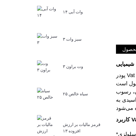
وات آبی ۱۴
سبز وات ۳
محصول
شیمیایی
وت براون ۳
پودر Vat Orange 11 به رنگ قهوه‌ای مایل به قرمز است و در آب، اتانول، استون، کلروفرم، تولوئن نامحلول و در o-
شدن، رسوب
سیاه خالص ۲۵
اسیدی به
Vat
قرمز مالیات بر ارزش
افزوده ۱۳