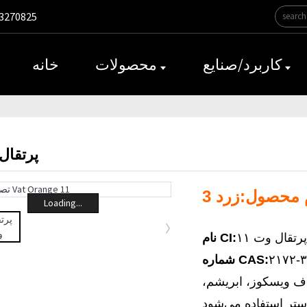
3270825‎
کاربرد/صنایع
محصولات
خانه
پرتقال 
 محصول:
Loading...
رتقال وت ۱۱
نام CI:
۲۱۷۲-۳
شماره CAS:
یاف ویسکوز، ابریشم،