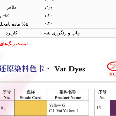
پودر
ظاهر
۱.۲۰
رطوبت %≤
۰.۲۰
ماده نامحلول %≤
چاپ و رنگرزی پنبه
کاربرد
لیست رنگ‌های 