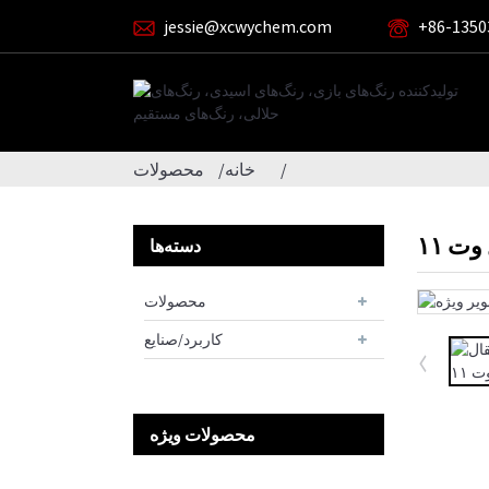
jessie@xcwychem.com
‎+86-1350
خانه
محصولات
وت ۱۱
دسته‌ها
محصولات
کاربرد/صنایع
محصولات ویژه