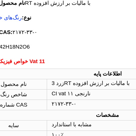
زرد 3RT با مالیات بر ارزش افزوده
» نام محصول
» نوع:
رنگ‌های خ
۲۱۷۲-۳۳-۰
شماره CAS
42H18N2O6
خواص فیزیکی پرتقال Vat 11
اطلاعات پایه
زرد 3RT با مالیات بر ارزش افزوده
نام محصول
CI vat نارنجی ۱۱
شاخص رنگ
۲۱۷۲-۳۳-۰
شماره CAS
مشخصات
مشابه با استاندارد
سایه
۱۰۰٪