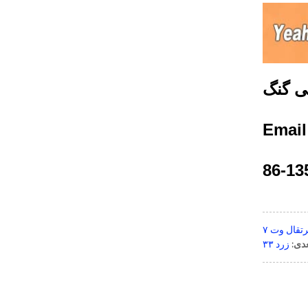
ی گنگ
Emai
رتقال وت ۷
دی:
زرد ۳۳