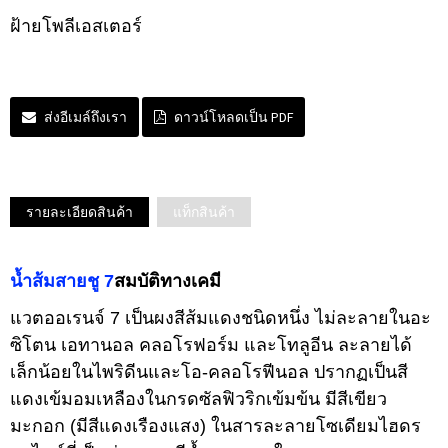
ฝ้ายโพลีเอสเตอร์
ส่งอีเมล์ถึงเรา
ดาวน์โหลดเป็น PDF
รายละเอียดสินค้า
แท็กสินค้า
น้ำส้มสายชู 7
สมบัติทางเคมี
แวตออเรนจ์ 7 เป็นผงสีส้มแดงชนิดหนึ่ง ไม่ละลายในอะ
ซิโตน เอทานอล คลอโรฟอร์ม และโทลูอีน ละลายได้
เล็กน้อยในไพริดีนและโอ-คลอโรฟีนอล ปรากฏเป็นสี
แดงเข้มอมเหลืองในกรดซัลฟิวริกเข้มข้น มีสีเขียว
มะกอก (มีสีแดงเรืองแสง) ในสารละลายโซเดียมไฮดร