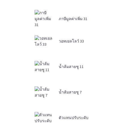
ภาษีมูลค่าเพิ่ม 31
วอทเยลโลว์ 33
น้ำส้มสายชู 11
น้ำส้มสายชู 7
ตัวแทนปรับระดับ