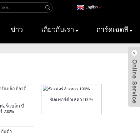
English
ข่าว
เกี่ยวกับเรา
การ์ดเฉดสี
ซัลเฟอร์ดำเหลว 100%
เฟอร์แบล็ก บี
ร์ 200%