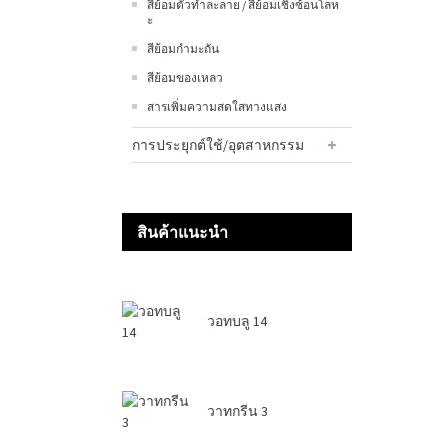
สีย้อมตัวทำละลาย / สีย้อมเชิงซ้อนโลห
ะ
สีย้อมกำมะถัน
สีย้อมของเหลว
สารเพิ่มความสดใสทางแสง
การประยุกต์ใช้/อุตสาหกรรม
สินค้าแนะนำ
วอทบลู 14
วาทกรีน 3