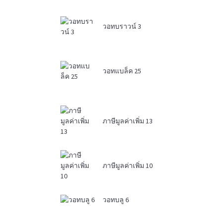
วอทบราวน์ 3
วอทแบล็ค 25
ภาษีมูลค่าเพิ่ม 13
ภาษีมูลค่าเพิ่ม 10
วอทบลู 6