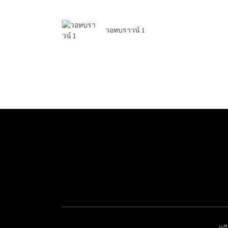
วอทบราวน์ 1
คู่