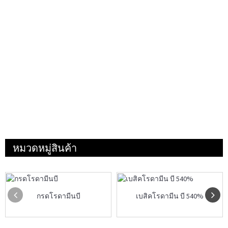
หมวดหมู่สินค้า
กรดโรดามีนบี
เบสิคโรดามีน บี 540%