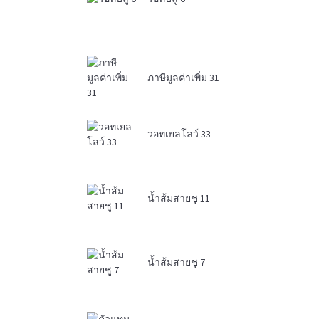
ภาษีมูลค่าเพิ่ม 31
วอทเยลโลว์ 33
น้ำส้มสายชู 11
น้ำส้มสายชู 7