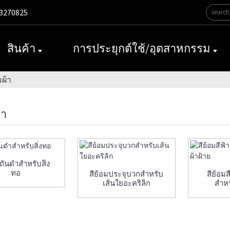
3270825
สินค้า
การประยุกต์ใช้/อุตสาหกรรม
มผ้า
้า
ันดำสำหรับสิ่ง
ทอ
สีย้อมประจุบวกสำหรับ
สีย้อม
เส้นใยอะคริลิก
สำหร