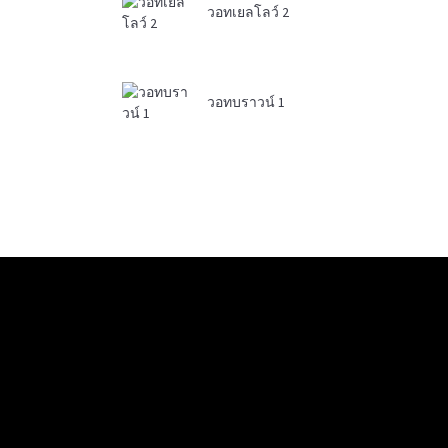
วอทเยลโลว์ 2
วอทบราวน์ 1