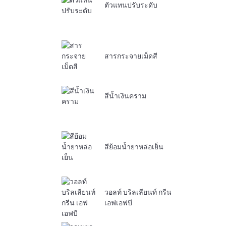
ตัวแทนปรับระดับ
สารกระจายเม็ดสี
สีน้ำเงินคราม
สีย้อมน้ำยาหล่อเย็น
วอลท์ บริลเลียนท์ กรีน
เอฟเอฟบี