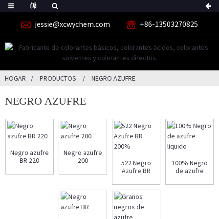
jessie@xcwychem.com
+86-13503270825
HOGAR
PRODUCTOS
NEGRO AZUFRE
NEGRO AZUFRE
Negro azufre
Negro azufre
BR 220
200
522 Negro
100% Negro
Azufre BR
de azufre
200%
líquido