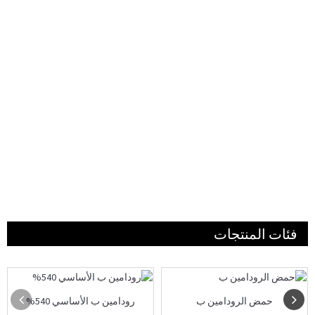
فئات المنتجات
حمض الرودامين ب
رودامين ب الأساسي 540%