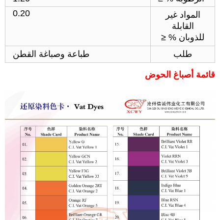
0.20
المواد غير
القابلة
للذوبان % ≤
طلب
طباعة وصباغة القطن
قائمة أصباغ الحوض