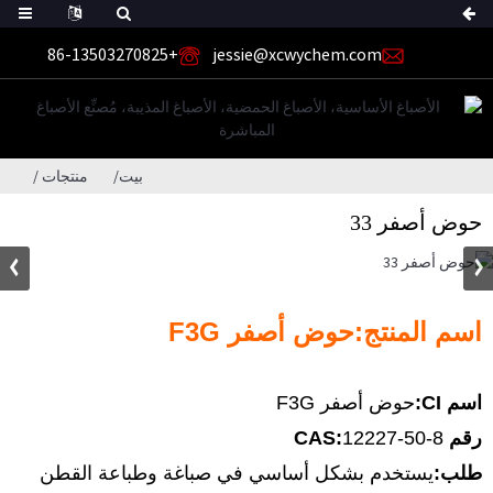
+86-13503270825
jessie@xcwychem.com
بيت
منتجات
حوض أصفر 33
اسم المنتج:
حوض أصفر F3G
اسم CI:
حوض أصفر F3G
رقم CAS:
12227-50-8
طلب:
يستخدم بشكل أساسي في صباغة وطباعة القطن