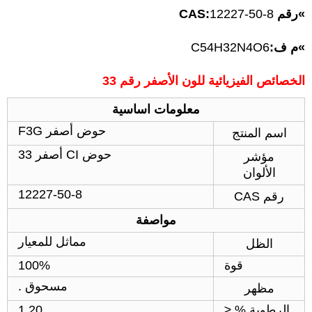
»
رقم CAS:
12227-50-8
»
م ف:
C54H32N4O6
الخصائص الفيزيائية للون الأصفر رقم 33
معلومات اساسية
حوض أصفر F3G
اسم المنتج
حوض CI أصفر 33
مؤشر
الألوان
12227-50-8
رقم CAS
مواصفة
مماثل للمعيار
الظل
قوة
100%
مسحوق .
مظهر
الرطوبة % ≤
1.20