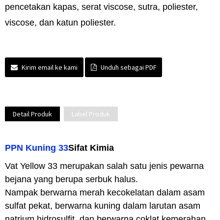
pencetakan kapas, serat viscose, sutra, poliester,
viscose, dan katun poliester.
Kirim email ke kami
Unduh sebagai PDF
Detail Produk
Label Produk
PPN Kuning 33
Sifat Kimia
Vat Yellow 33 merupakan salah satu jenis pewarna
bejana yang berupa serbuk halus.
Nampak berwarna merah kecokelatan dalam asam
sulfat pekat, berwarna kuning dalam larutan asam
natrium hidrosulfit, dan berwarna coklat kemerahan