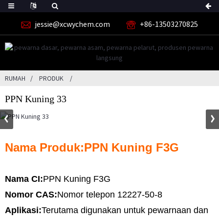
jessie@xcwychem.com
+86-13503270825
RUMAH
PRODUK
PPN Kuning 33
Nama Produk:
PPN Kuning F3G
Nama CI:
PPN Kuning F3G
Nomor CAS:
Nomor telepon 12227-50-8
Aplikasi:
Terutama digunakan untuk pewarnaan dan