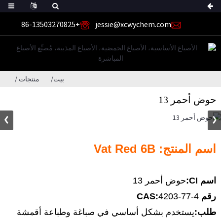
+86-13503270825
jessie@xcwychem.com
بيت
منتجات
حوض أحمر 13
اسم المنتج: Vat Red 6B
اسم CI:
حوض أحمر 13
رقم CAS:
4203-77-4
طلب:
يستخدم بشكل أساسي في صباغة وطباعة أقمشة