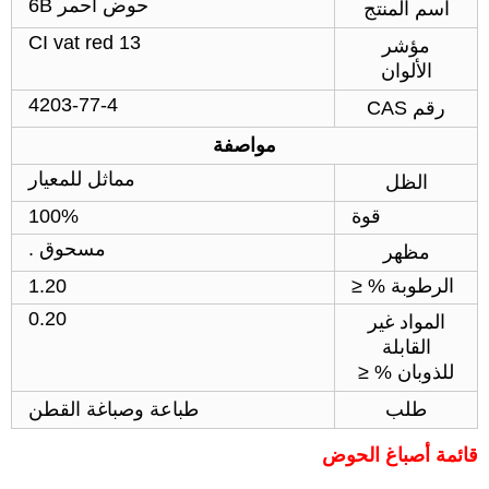
حوض أحمر 6B
اسم المنتج
CI vat red 13
مؤشر
الألوان
4203-77-4
رقم CAS
مواصفة
مماثل للمعيار
الظل
قوة
100%
مسحوق .
مظهر
الرطوبة % ≤
1.20
0.20
المواد غير
القابلة
للذوبان % ≤
طلب
طباعة وصباغة القطن
قائمة أصباغ الحوض