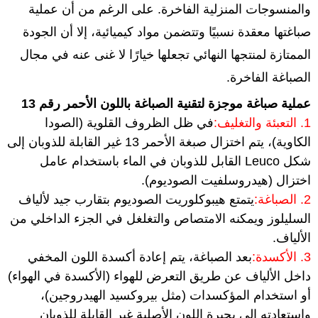
والمنسوجات المنزلية الفاخرة. على الرغم من أن عملية
صباغتها معقدة نسبيًا وتتضمن مواد كيميائية، إلا أن الجودة
الممتازة لمنتجها النهائي تجعلها خيارًا لا غنى عنه في مجال
الصباغة الفاخرة.
عملية صباغة موجزة لتقنية الصباغة باللون الأحمر رقم 13
1. التعبئة والتغليف:
في ظل الظروف القلوية (الصودا
الكاوية)، يتم اختزال صبغة الأحمر 13 غير القابلة للذوبان إلى
شكل Leuco القابل للذوبان في الماء باستخدام عامل
اختزال (هيدروسلفيت الصوديوم).
2. الصباغة:
يتمتع هيبوكلوريت الصوديوم بتقارب جيد لألياف
السليلوز ويمكنه الامتصاص والتغلغل في الجزء الداخلي من
الألياف.
3. الأكسدة:
بعد الصباغة، يتم إعادة أكسدة اللون المخفي
داخل الألياف عن طريق التعرض للهواء (الأكسدة في الهواء)
أو استخدام المؤكسدات (مثل بيروكسيد الهيدروجين)،
واستعادته إلى بحيرة اللون الأصلية غير القابلة للذوبان