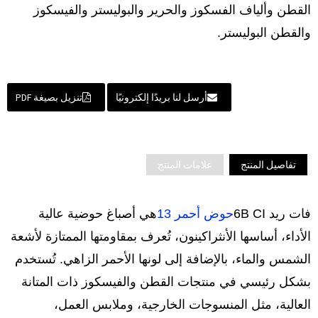
القطن وألياف الفسكوز والحرير والبوليستر والفيسكوز
والقطن البوليستر.
أرسل لنا بريدًا إلكترونيًا
تنزيل بصيغة PDF
تفاصيل المنتج
علامات المنتج
فات ريد 6B CI
حوض أحمر 13
هي أصباغ حوضية عالية
الأداء، أساسها الأنثراكينون، تُعرف بمقاومتها الممتازة لأشعة
الشمس والماء، بالإضافة إلى لونها الأحمر الزاهي. تُستخدم
بشكل رئيسي في منتجات القطن والفيسكوز ذات المتانة
العالية، مثل المنسوجات الخارجية، وملابس العمل،