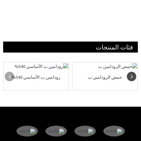
فئات المنتجات
حمض الرودامين ب
رودامين ب الأساسي 540%