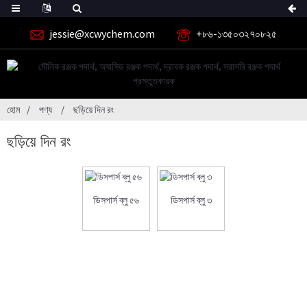
jessie@xcwychem.com
+৮৬-১৩৫০৩২৭০৮২৫
হোম
পণ্য
ছড়িয়ে দিন রং
ছড়িয়ে দিন রং
ডিসপার্স ব্লু ৫৬
ডিসপার্স ব্লু ৩