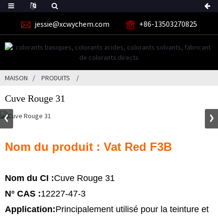
jessie@xcwychem.com
+86-13503270825
MAISON
PRODUITS
Cuve Rouge 31
Nom du produit : Vat Red F3B
Nom du CI :
Cuve Rouge 31
N° CAS :
12227-47-3
Application:
Principalement utilisé pour la teinture et