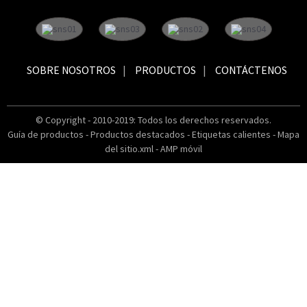
SOBRE NOSOTROS
PRODUCTOS
CONTÁCTENOS
© Copyright - 2010-2019: Todos los derechos reservados.
Guía de productos
-
Productos destacados
-
Etiquetas calientes
-
Mapa
del sitio.xml
-
AMP móvil