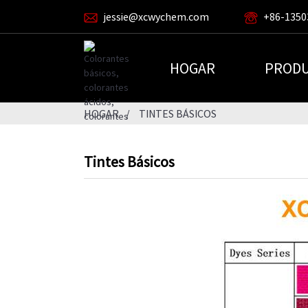
jessie@xcwychem.com
+86-1350
HOGAR
PROD
HOGAR
TINTES BÁSICOS
Tintes Básicos