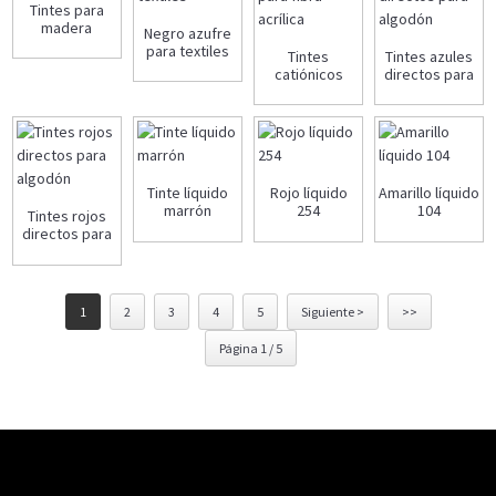
Tintes para
madera
Negro azufre
para textiles
Tintes
Tintes azules
catiónicos
directos para
para fibra
algodón
acrílica
Tinte líquido
Rojo líquido
Amarillo líquido
marrón
254
104
Tintes rojos
directos para
algodón
1
2
3
4
5
Siguiente >
>>
Página 1 / 5