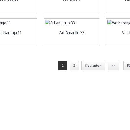
t Naranja 11
Vat Amarillo 33
Vat 
1
2
Siguiente >
>>
Pá