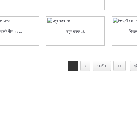
গমেন্ট নীল ১৫:৩
হলুদ রঙ্গক ১৪
পিগমে
1
2
পরবর্তী >
>>
পৃষ