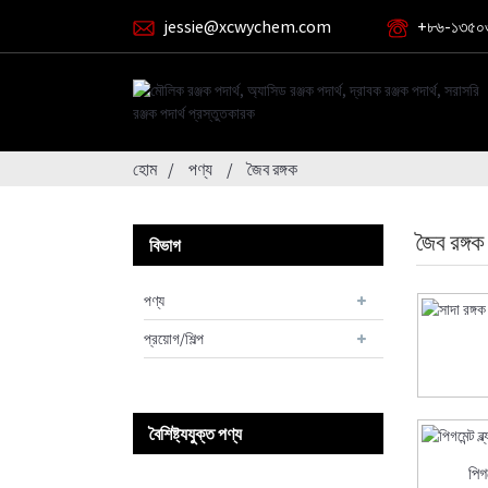
jessie@xcwychem.com
+৮৬-১৩৫০
হোম
পণ্য
জৈব রঙ্গক
জৈব রঙ্গক
বিভাগ
পণ্য
প্রয়োগ/শিল্প
বৈশিষ্ট্যযুক্ত পণ্য
পিগম