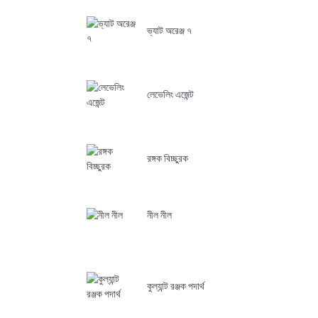
ভ্যাট অরেঞ্জ ৭
লেভেলিং এজেন্ট
রঙ্গক বিচ্ছুরক
নীল নীল
কুল্যান্ট রঞ্জক পদার্থ