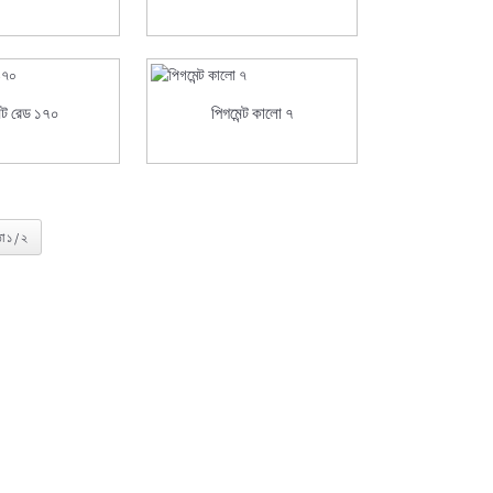
ন্ট রেড ১৭০
পিগমেন্ট কালো ৭
্ঠা ১ / ২