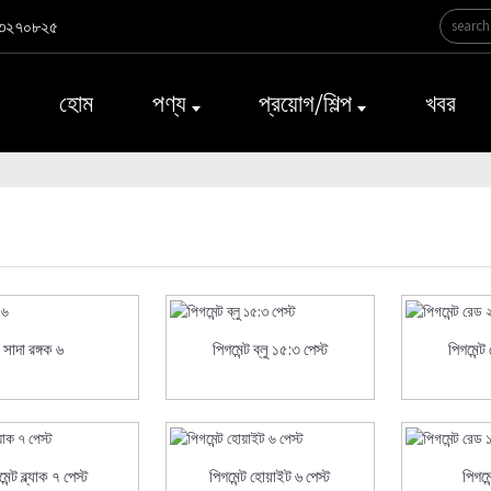
৩২৭০৮২৫
হোম
পণ্য
প্রয়োগ/শিল্প
খবর
সাদা রঙ্গক ৬
পিগমেন্ট ব্লু ১৫:৩ পেস্ট
পিগমেন্ট
েন্ট ব্ল্যাক ৭ পেস্ট
পিগমেন্ট হোয়াইট ৬ পেস্ট
পিগমে