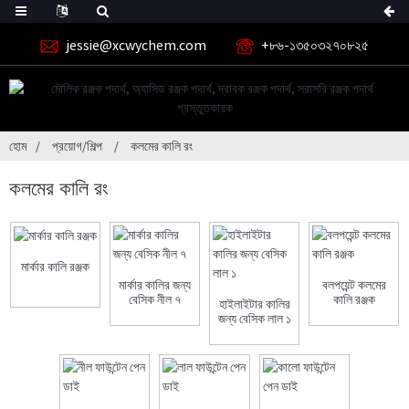
jessie@xcwychem.com
+৮৬-১৩৫০৩২৭০৮২৫
হোম
প্রয়োগ/শিল্প
কলমের কালি রং
কলমের কালি রং
মার্কার কালি রঞ্জক
মার্কার কালির জন্য
বলপয়েন্ট কলমের
বেসিক নীল ৭
কালি রঞ্জক
হাইলাইটার কালির
জন্য বেসিক লাল ১