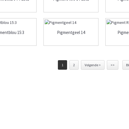
mentblou 15:3
Pigmentgeel 14
Pigme
1
2
Volgende >
>>
Bl