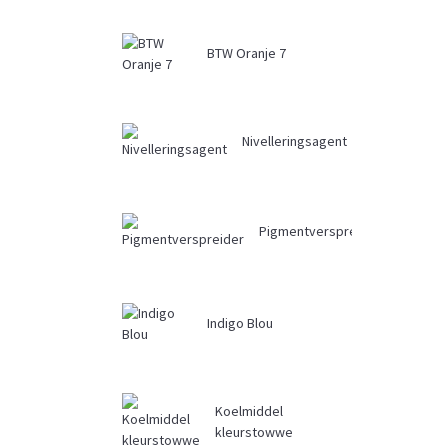
BTW Oranje 7
Nivelleringsagent
Pigmentverspreider
Indigo Blou
Koelmiddel
kleurstowwe