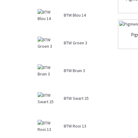
BTW Blou 14
Pig
BTW Groen 3
BTW Bruin 3
BTW Swart 25
BTW Rooi 13