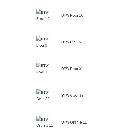
BTW Rooi 10
BTW Blou 6
BTW Rooi 31
BTW Geel 33
BTW Oranje 11