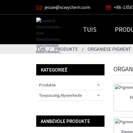
jessie@xcwychem.com
+86-1350
TUIS
PROD
TUIS
PRODUKTE
ORGANIESE PIGMENT
ORGAN
KATEGORIEË
Produkte
Toepassing/Nywerhede
P
AANBEVOLE PRODUKTE
Pigme