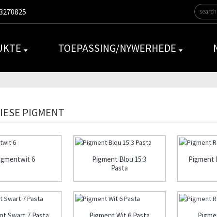
3270825
UKTE
TOEPASSING/NYWERHEDE
IESE PIGMENT
igmentwit 6
Pigment Blou 15:3
Pigment 
Pasta
nt Swart 7 Pasta
Pigment Wit 6 Pasta
Pigme