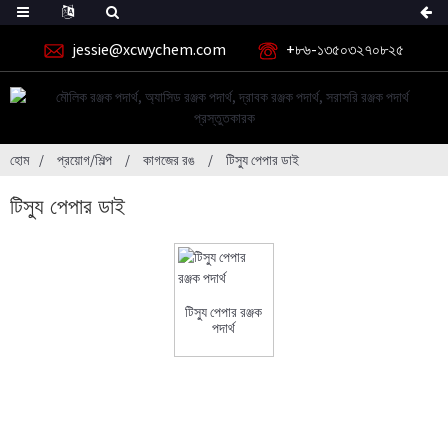
jessie@xcwychem.com
+৮৬-১৩৫০৩২৭০৮২৫
হোম
প্রয়োগ/শিল্প
কাগজের রঙ
টিস্যু পেপার ডাই
টিস্যু পেপার ডাই
টিস্যু পেপার রঞ্জক
পদার্থ