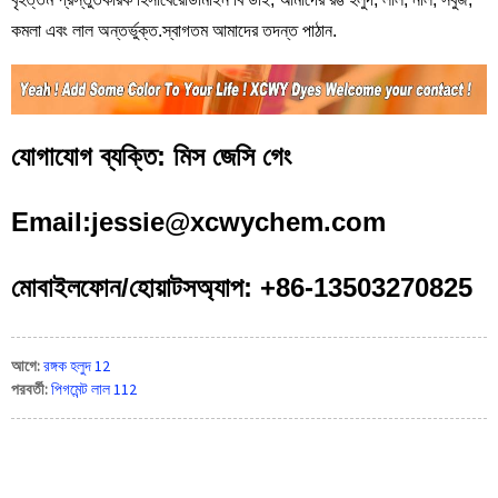
কমলা এবং লাল অন্তর্ভুক্ত.স্বাগতম আমাদের তদন্ত পাঠান.
যোগাযোগ ব্যক্তি: মিস জেসি গেং
Email:jessie@xcwychem.com
মোবাইলফোন/হোয়াটসঅ্যাপ: +86-13503270825
আগে:
রঙ্গক হলুদ 12
পরবর্তী:
পিগমেন্ট লাল 112