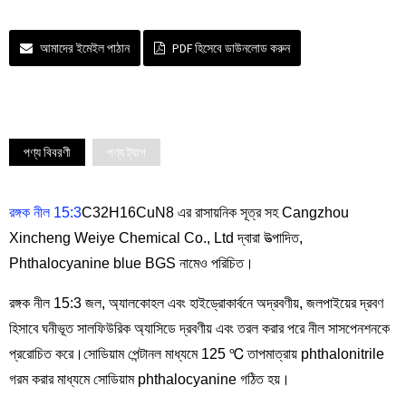
আমাদের ইমেইল পাঠান
PDF হিসেবে ডাউনলোড করুন
পণ্য বিবরণী
পণ্য ট্যাগ
রঙ্গক নীল 15:3
C32H16CuN8 এর রাসায়নিক সূত্র সহ Cangzhou
Xincheng Weiye Chemical Co., Ltd দ্বারা উত্পাদিত,
Phthalocyanine blue BGS নামেও পরিচিত।
রঙ্গক নীল 15:3 জল, অ্যালকোহল এবং হাইড্রোকার্বনে অদ্রবণীয়, জলপাইয়ের দ্রবণ
হিসাবে ঘনীভূত সালফিউরিক অ্যাসিডে দ্রবণীয় এবং তরল করার পরে নীল সাসপেনশনকে
প্ররোচিত করে।সোডিয়াম পেন্টানল মাধ্যমে 125 ℃ তাপমাত্রায় phthalonitrile
গরম করার মাধ্যমে সোডিয়াম phthalocyanine গঠিত হয়।