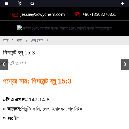
jessie@xcwychem.com
+86-13503270825
বাড়ি
পণ্য
জৈব রঙ্গক
পিগমেন্ট ব্লু 15:3
পণ্যের নাম: পিগমেন্ট ব্লু 15:3
»
সি এ এস নং.:
147-14-8
» আবেদন:
প্রিন্টিং কালি, লেপ, ইমালসন, প্লাস্টিক
» রঙ:
নীল