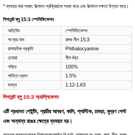
* ব্যবহার করা সহজ: উত্পাদন প্রক্রিয়াকে সহজ করে এবং উত্পাদন দক্ষতা উন্নত করে।
পিগমেন্ট ব্লু 15:3 স্পেসিফিকেশন
আইটেম
স্পেসিফিকেশন
পণ্যের নাম
রঙ্গক নীল 15:3
রাসায়নিক প্রকৃতি
Phthalocyanine
চেহারা
নীল গুঁড়া
শক্তি
100%
পানিতে দ্রবণ
1.5%
ঘনত্ব
1.12-1.63
পিগমেন্ট ব্লু 15:3 অ্যাপ্লিকেশন
এটি প্রধানত পেইন্টিং, প্রাচীর আবরণ, কালি, প্লাস্টিক, চামড়া, মুদ্রণ পেস্ট
এবং অন্যান্য রঙের ক্ষেত্রে ব্যবহৃত হয়।
বৃহত্তম প্রস্তুতকারক হিসাবে
রোডামাইন বি ডাই
, আমাদের রঙ হলুদ, লাল, নীল, সবুজ,