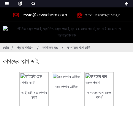
jessie@xcwychem.com
+৮৬-১৩৫০৩২৭০৮২৫
হোম
প্রয়োগ/শিল্প
কাগজের রঙ
কাগজের পাল্প ডাই
কাগজের পাল্প ডাই
জস পেপার ডাইজ
ডাইরেক্ট রেড পেপার
কাগজের পাল্প রঞ্জক
ডাই
পদার্থ