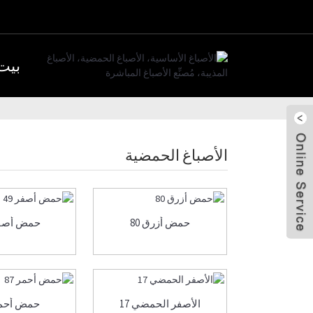
بيت
الأصباغ الحمضية
إرسال بريد
إلكتروني
جيسي جينج
حمض أزرق 80
حمض أصفر 
هايلي ما
الأصفر الحمضي 17
حمض أحمر 