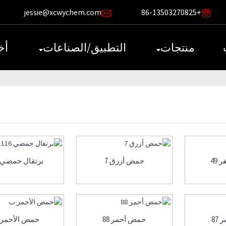
jessie@xcwychem.com
+86-13503270825
منتجات
التطبيق/الصناعات
أخ
49
حمض أزرق 7
برتقال حمضي 116
87
حمض أحمر 88
حمض الأحمر