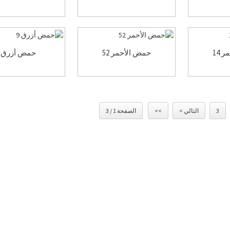
 14
حمض الأحمر 52
حمض أزرق 9
3
التالي >
>>
الصفحة 1 / 3