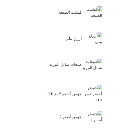
مُشتت الصبغة
أزرق نيلي
صبغات سائل التبريد
حوض أخضر لامع FFB
حوض أصفر 2