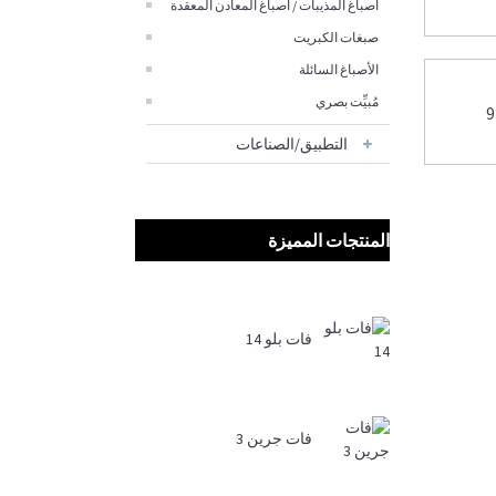
أصباغ المذيبات / أصباغ المعادن المعقدة
صبغات الكبريت
الأصباغ السائلة
مُبيِّت بصري
التطبيق/الصناعات
المنتجات المميزة
فات بلو 14
فات جرين 3