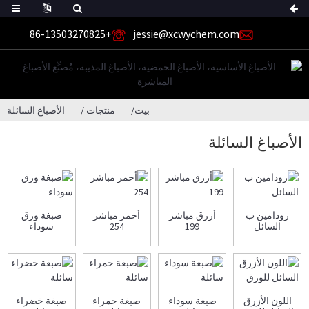
+86-13503270825
jessie@xcwychem.com
بيت
منتجات
الأصباغ السائلة
الأصباغ السائلة
رودامين ب
أزرق مباشر
أحمر مباشر
صبغة ورق
السائل
199
254
سوداء
اللون الأزرق
صبغة سوداء
صبغة حمراء
صبغة خضراء