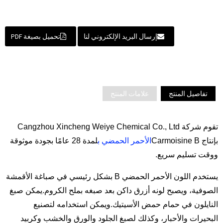
إرسال البريد الإلكتروني لنا
تحميل بصيغة PDF
تفاصيل المنتج
علامات المنتج
تقوم شركة Cangzhou Xincheng Weiye Chemical Co., Ltd
بإنتاج Carmoisine B
الأحمر الحمضي ب
لمدة 28 عامًا بجودة موثوقة
ووقت تسليم سريع.
يستخدم اللون الأحمر الحمضي B بشكل رئيسي في صباغة الأقمشة
الصوفية، ويصبح لونه أزرق داكن بعد صبغه بملح الكروم.يمكن صبغ
النايلون في حمام حمض الأسيتيك.ويمكن استخدامه لتصنيع
البحيرات والأحبار، وكذلك لصبغ الجلود والورق والخشب وكربيد