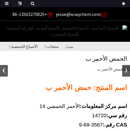
+86-13503270825
jessie@xcwychem.com
بيت
منتجات
الأصباغ الحمضية
الحمض الأحمر ب
اسم المنتج: حمض الأحمر ب
اسم مركز المعلومات:
الأحمر الحمضي 14
رقم سي:
14720
CAS رقم.:
3567-69-9