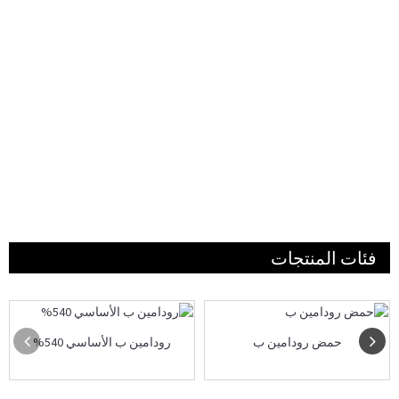
فئات المنتجات
حمض رودامين ب
رودامين ب الأساسي 540%