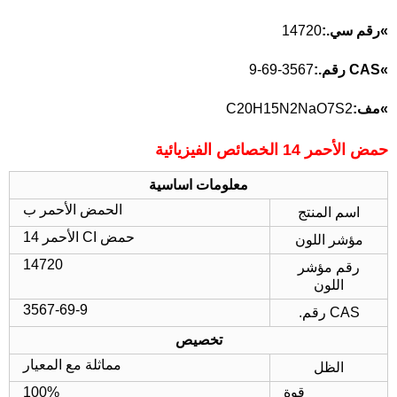
»
رقم سي.:
14720
»
CAS رقم.:
3567-69-9
»
مف:
C20H15N2NaO7S2
حمض الأحمر 14 الخصائص الفيزيائية
معلومات اساسية
الحمض الأحمر ب
اسم المنتج
حمض CI الأحمر 14
مؤشر اللون
14720
رقم مؤشر
اللون
3567-69-9
CAS رقم.
تخصيص
مماثلة مع المعيار
الظل
قوة
100%