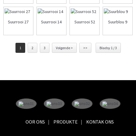
Suurrooi 27
Suurrooi 14
Suurrooi 52
Suurblou 9
1
2
3
Volgende >
>>
Bladsy 1 / 3
OOR ONS
PRODUKTE
KONTAK ONS