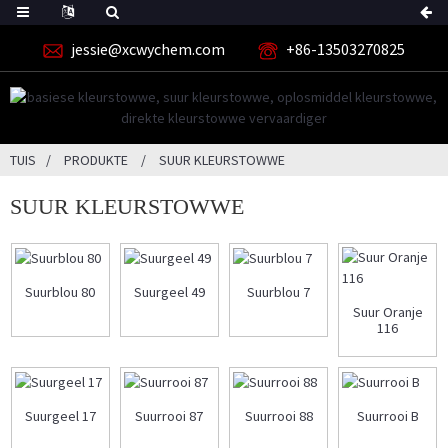
jessie@xcwychem.com
+86-13503270825
TUIS
PRODUKTE
SUUR KLEURSTOWWE
SUUR KLEURSTOWWE
Suurblou 80
Suurgeel 49
Suurblou 7
Suur Oranje
116
Suurgeel 17
Suurrooi 87
Suurrooi 88
Suurrooi B