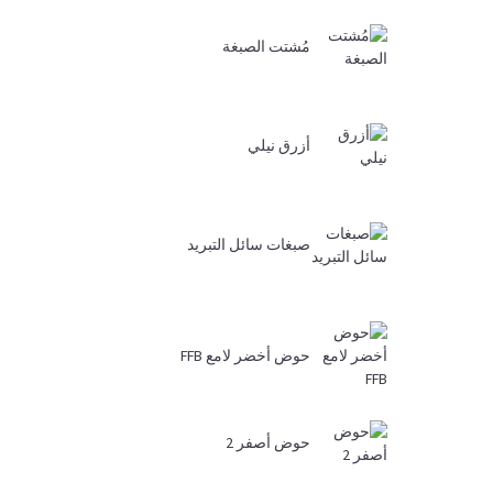
مُشتت الصبغة
أزرق نيلي
صبغات سائل التبريد
حوض أخضر لامع FFB
حوض أصفر 2