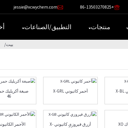
jessie@xcwychem.com
+86-13503270825
منتجات
التطبيق/الصناعات
أخ
بيت
X-
أحمر كاتيوني X-GRL
46
 XO
أزرق فيروزي كاتيوني X-
الأحمر الكاتيوني 