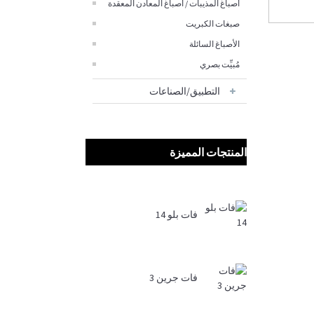
أصباغ المذيبات / أصباغ المعادن المعقدة
صبغات الكبريت
الأصباغ السائلة
مُبيِّت بصري
التطبيق/الصناعات
المنتجات المميزة
فات بلو 14
فات جرين 3