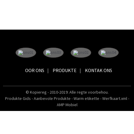
OOR ONS
PRODUKTE
KONTAK ONS
© Kopiereg - 2010-2019: Alle regte voorbehou.
Produkte Gids
-
Aanbevole Produkte
-
Warm etikette
-
Werfkaart.xml
-
AMP Mobiel