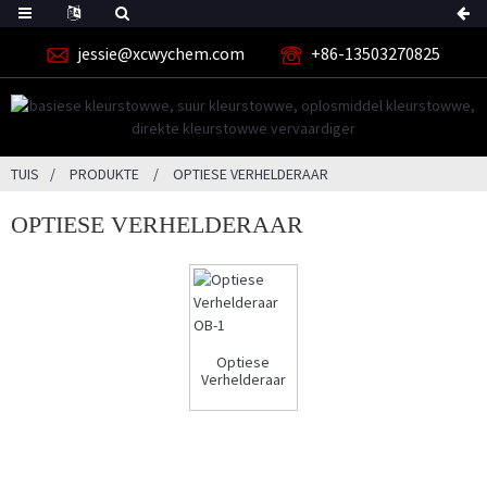
jessie@xcwychem.com
+86-13503270825
TUIS
PRODUKTE
OPTIESE VERHELDERAAR
OPTIESE VERHELDERAAR
Optiese
Verhelderaar
OB-1