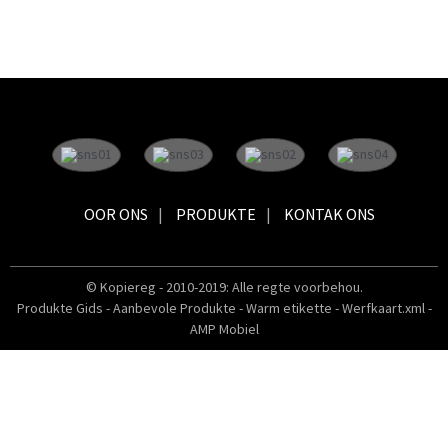
OOR ONS
PRODUKTE
KONTAK ONS
© Kopiereg - 2010-2019: Alle regte voorbehou.
Produkte Gids
-
Aanbevole Produkte
-
Warm etikette
-
Werfkaart.xml
-
AMP Mobiel