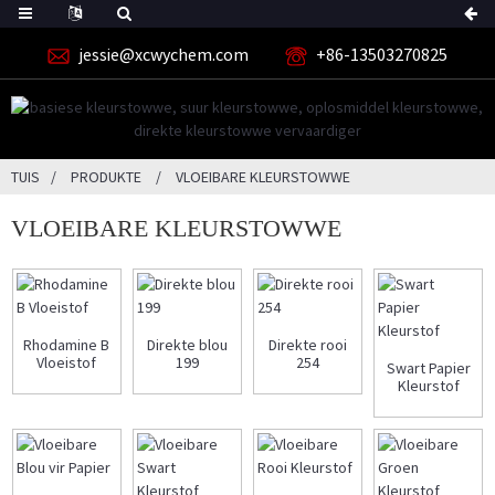
jessie@xcwychem.com
+86-13503270825
TUIS
PRODUKTE
VLOEIBARE KLEURSTOWWE
VLOEIBARE KLEURSTOWWE
Rhodamine B
Direkte blou
Direkte rooi
Vloeistof
199
254
Swart Papier
Kleurstof