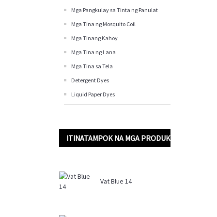
Mga Pangkulay sa Tinta ng Panulat
Mga Tina ng Mosquito Coil
Mga Tinang Kahoy
Mga Tina ng Lana
Mga Tina sa Tela
Detergent Dyes
Liquid Paper Dyes
ITINATAMPOK NA MGA PRODUKTO
Vat Blue 14