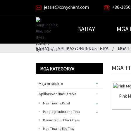
jessie@xcwychem.com
+86-1350
BAHAY
MGA
BAHAY
APLIKASYON/INDUSTRIYA
MGA T
MGA TI
MGA KATEGORYA
Mga produkto
Aplikasyon/Industriya
Pink M
Mga Tina ng Papel
Pang-agrikulturang Tina
Denim Sulfur Black Dyes
Mga Tina ng Egg Tray