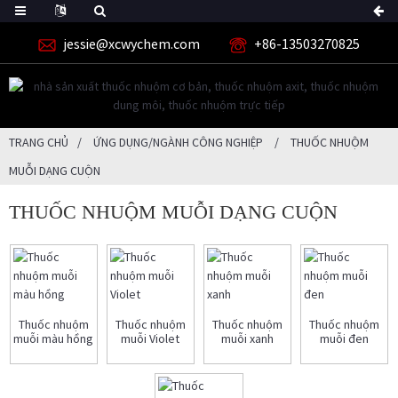
jessie@xcwychem.com
+86-13503270825
TRANG CHỦ
ỨNG DỤNG/NGÀNH CÔNG NGHIỆP
THUỐC NHUỘM
MUỖI DẠNG CUỘN
THUỐC NHUỘM MUỖI DẠNG CUỘN
Thuốc nhuộm
Thuốc nhuộm
Thuốc nhuộm
Thuốc nhuộm
muỗi màu hồng
muỗi Violet
muỗi xanh
muỗi đen