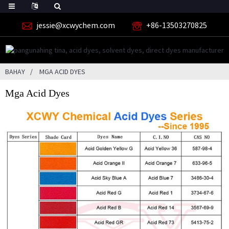
jessie@xcwychem.com
+86-13503270825
BAHAY
MGA ACID DYES
Mga Acid Dyes