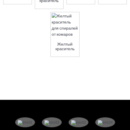
для спиралей
краситель
для спиралей
для спиралей
от комаров
для спиралей
от комаров
от комаров
от комаров
Желтый
краситель
для спиралей
от комаров