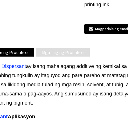
printing ink.
Magpadala ng emai
e ng Produkto
Mga Tag ng Produkto
 Dispersant
ay isang mahalagang additive ng kemikal sa
hing tungkulin ay itaguyod ang pare-pareho at matatag 
sa likidong media tulad ng mga resin, solvent, at tubig, 
ma-sama o pag-aayos. Ang sumusunod ay isang detaly
ant ng pigment:
ant
Aplikasyon