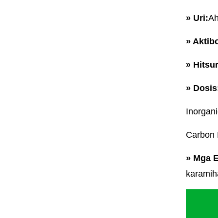
» Uri:
Ah
» Aktib
» Hitsu
» Dosis
Inorgan
Carbon
» Mga E
karamih