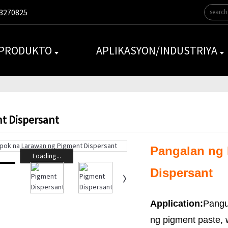
3270825
 PRODUKTO
APLIKASYON/INDUSTRIYA
t Dispersant
Pangalan ng 
Loading...
Dispersant
Application:
Pangu
ng pigment paste, 