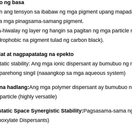
o ng basa
 ang tensyon sa ibabaw ng mga pigment upang mapadali
a mga pinagsama-samang pigment.
-hiwalay ng layer ng hangin sa pagitan ng mga particle 
rophobic na pigment tulad ng carbon black).
at at nagpapatatag na epekto
tatic stability: Ang mga ionic dispersant ay bumubuo ng
parehong singil (naaangkop sa mga aqueous system)
 na hadlang:
Ang mga polymer dispersant ay bumubuo ng
article (highly versatile)
static Space Synergistic Stability:
Pagsasama-sama ng
boxylate Dispersants)