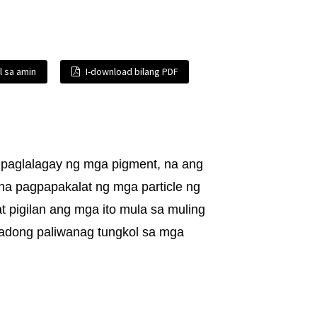
l sa amin
I-download bilang PDF
 paglalagay ng mga pigment, na ang
na pagpapakalat ng mga particle ng
at pigilan ang mga ito mula sa muling
adong paliwanag tungkol sa mga