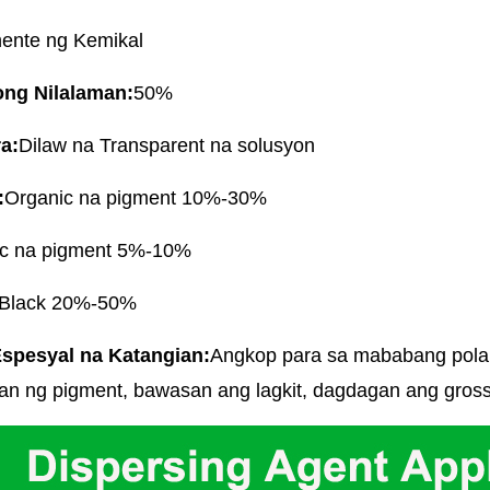
ente ng Kemikal
ong Nilalaman:
50%
ra:
Dilaw na Transparent na solusyon
:
Organic na pigment 10%-30%
ic na pigment 5%-10%
 Black 20%-50%
spesyal na Katangian:
Angkop para sa mababang polar
an ng pigment, bawasan ang lagkit, dagdagan ang gros