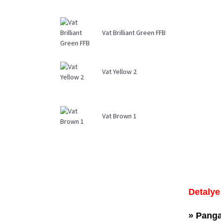
Vat Brilliant Green FFB
Vat Yellow 2
Vat Brown 1
Detalye
» Panga