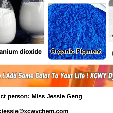
ct person: Miss Jessie Geng
l:jessie@xcwychem.com