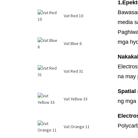
1.Epekt
Bawasan
Vat Red 10
media s
Paghiwa
mga hyd
Vat Blue 6
Nakakal
Electros
Vat Red 31
na may 
Spatial
Vat Yellow 33
ng mga p
Electro
Polycar
Vat Orange 11