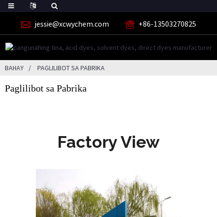
jessie@xcwychem.com
+86-13503270825
BAHAY
PAGLILIBOT SA PABRIKA
Paglilibot sa Pabrika
Factory View