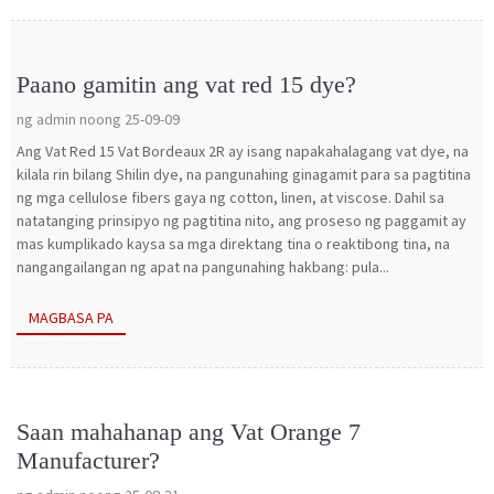
Paano gamitin ang vat red 15 dye?
ng admin noong 25-09-09
Ang Vat Red 15 Vat Bordeaux 2R ay isang napakahalagang vat dye, na
kilala rin bilang Shilin dye, na pangunahing ginagamit para sa pagtitina
ng mga cellulose fibers gaya ng cotton, linen, at viscose. Dahil sa
natatanging prinsipyo ng pagtitina nito, ang proseso ng paggamit ay
mas kumplikado kaysa sa mga direktang tina o reaktibong tina, na
nangangailangan ng apat na pangunahing hakbang: pula...
MAGBASA PA
Saan mahahanap ang Vat Orange 7
Manufacturer?