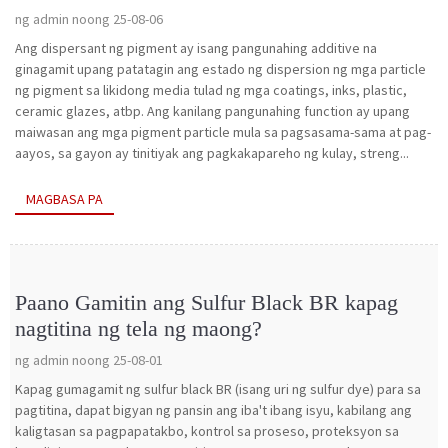
ng admin noong 25-08-06
Ang dispersant ng pigment ay isang pangunahing additive na
ginagamit upang patatagin ang estado ng dispersion ng mga particle
ng pigment sa likidong media tulad ng mga coatings, inks, plastic,
ceramic glazes, atbp. Ang kanilang pangunahing function ay upang
maiwasan ang mga pigment particle mula sa pagsasama-sama at pag-
aayos, sa gayon ay tinitiyak ang pagkakapareho ng kulay, streng...
MAGBASA PA
Paano Gamitin ang Sulfur Black BR ​​kapag
nagtitina ng tela ng maong?
ng admin noong 25-08-01
Kapag gumagamit ng sulfur black BR ​​(isang uri ng sulfur dye) para sa
pagtitina, dapat bigyan ng pansin ang iba't ibang isyu, kabilang ang
kaligtasan sa pagpapatakbo, kontrol sa proseso, proteksyon sa