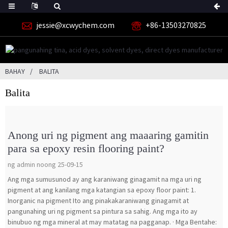
jessie@xcwychem.com
+86-13503270825
BAHAY
BALITA
Balita
Anong uri ng pigment ang maaaring gamitin
para sa epoxy resin flooring paint?
ng admin noong 25-09-15
Ang mga sumusunod ay ang karaniwang ginagamit na mga uri ng
pigment at ang kanilang mga katangian sa epoxy floor paint: 1.
Inorganic na pigment Ito ang pinakakaraniwang ginagamit at
pangunahing uri ng pigment sa pintura sa sahig. Ang mga ito ay
binubuo ng mga mineral at may matatag na pagganap. · Mga Bentahe: