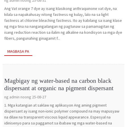
ng admin noong 25-08-31
Ang Vat orange 7 dye ay isang klasikong anthraquinone vat dye, na
kilala sa napakahusay nitong fastness ng kulay, lalo na sa light
fastness at chlorine bleaching fastness. Ito ay kabilang sa isang klase
ng mga tina na nangangailangan ng pagtunaw sa pamamagitan ng
isang reduction reaction sa ilalim ng alkaline na kondisyon sa mga dye
fibers, pangunahing ginagamit f...
MAGBASA PA
Magbigay ng water-based na carbon black
dispersant at organic na pigment dispersant
ng admin noong 25-08-27
1. Mga katangian at saklaw ng aplikasyon Ang aming pigment
dispersant ay isang non-ionic polymer compound na may mapusyaw
na dilaw na transparent viscous liquid appearance. Espesyal na
idinisenyo para sa paggamot sa ibabaw ng mga water-based na