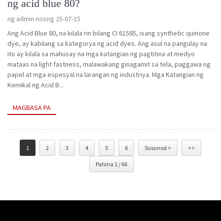
ng acid blue 80?
ng admin noong 25-07-15
Ang Acid Blue 80, na kilala rin bilang CI 61585, isang synthetic quinone
dye, ay kabilang sa kategorya ng acid dyes. Ang asul na pangulay na
ito ay kilala sa mahusay na mga katangian ng pagtitina at medyo
mataas na light fastness, malawakang ginagamit sa tela, paggawa ng
papel at mga espesyal na larangan ng industriya. Mga Katangian ng
Kemikal ng Acid B...
MAGBASA PA
1
2
3
4
5
6
Susunod >
>>
Pahina 1 / 66