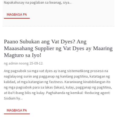
Napakahusay na paglaban sa liwanag, siya...
MAGBASA PA
Paano Subukan ang Vat Dyes? Ang
Maaasahang Supplier ng Vat Dyes ay Maaring
Magturo sa Iyo!
ng admin noong 25-09-12
Ang pagsubok sa mga vat dyes ay isang sistematikong proseso na
naglalayong suriin ang pagganap ng kanilang pagtitina, katatagan ng
kalidad, at mga katangian ng fastness. Karaniwang kinabibilangan ito
ng mga pagsubok para sa lakas (lakas), kulay, pagganap ng pagtitina,
at iba't ibang bilis ng kulay. Paghahanda ng kemikal: ·Reducing agent:
Sodium hy...
MAGBASA PA