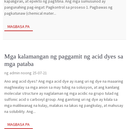
kapaligiran, at epekto ng pagtitina. Ang mga sumusunod ay
pangunahing pag-iingat: Pagkontrol sa proseso 1. Pagbawas ng
pagkatunaw (chemical mater...
MAGBASA PA
Mga kalamangan ng paggamit ng acid dyes sa
mga pataba
ng admin noong 25-07-21
Ano ang acid dyes? Ang mga acid dye ay isang uri ng dye na maaaring
maghiwalay sa mga anion sa may tubig na solusyon, at ang kanilang
molecular structure ay naglalaman ng mga acidic na grupo tulad ng
sulfonic acid o carboxyl group. Ang ganitong uri ng dye ay kilala sa
mga maliliwanag na kulay, malakas na lakas ng pangkulay, at mahusay
na solubility. Ang...
MAGBASA PA