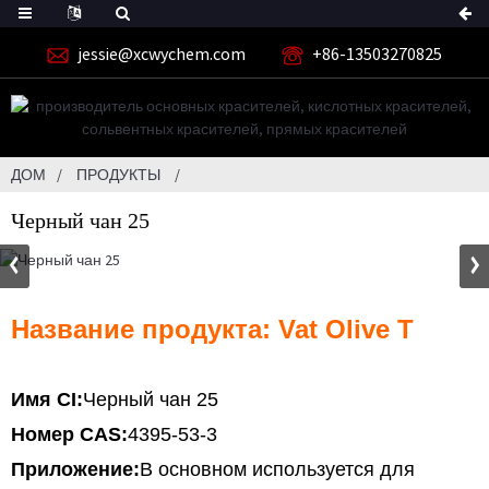
jessie@xcwychem.com
+86-13503270825
ДОМ
ПРОДУКТЫ
Черный чан 25
Название продукта: Vat Olive T
Имя CI:
Черный чан 25
Номер CAS:
4395-53-3
Приложение:
В основном используется для