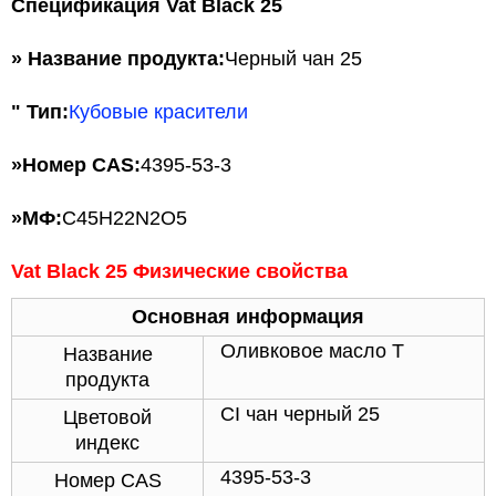
Спецификация Vat Black 25
» Название продукта:
Черный чан 25
" Тип:
Кубовые красители
»
Номер CAS:
4395-53-3
»
МФ:
C45H22N2O5
Vat Black 25 Физические свойства
Основная информация
Оливковое масло T
Название
продукта
CI чан черный 25
Цветовой
индекс
4395-53-3
Номер CAS