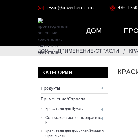
jessie@xcwychem.com
+86-1350
ДОМ
ПРО
ДОМ
ПРИМЕНЕНИЕ/ОТРАСЛИ
КР
КРАС
КАТЕГОРИИ
Продукты
Применение/Отрасли
Красители для бумаги
Сельскохозяйственные красител
и
Красители для джинсовой ткани S
ulphur Black