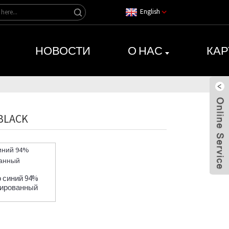
English
НОВОСТИ
О НАС
КАР
BLACK
 синий 94%
лированный