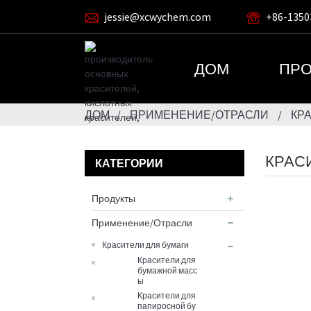
jessie@xcwychem.com
+86-1350
ДОМ
ПРО
ДОМ
ПРИМЕНЕНИЕ/ОТРАСЛИ
КР
КРАС
КАТЕГОРИИ
Продукты
Применение/Отрасли
Красители для бумаги
Красители для
бумажной масс
ы
Красители для
папиросной бу