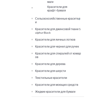
маги
Красители для
крафт-бумаги
Сельскохозяйственные красител
и
Красители для джинсовой ткани S
ulphur Black
Красители для яичных лотков
Красители для чернил для ручек
Красители для спиралей от комар
ов
Красители для дерева
Красители для шерсти
Текстильные красители
Красители для моющих средств
Жидкие красители для бумаги